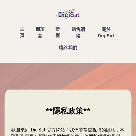
主
機頂
音
銷售網
關於
頁
盒
響
絡
DigiSat
聯絡我們
**隱私政策**
歡迎來到 DigiSat 官方網站！我們非常重視您的隱私，本